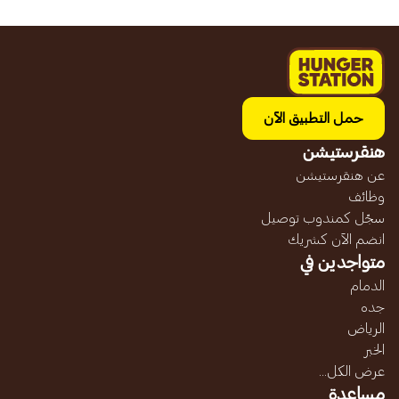
حمل التطبيق الآن
هنقرستيشن
عن هنقرستيشن
وظائف
سجّل كمندوب توصيل
انضم الآن كشريك
متواجدين في
الدمام
جده
الرياض
الخبر
عرض الكل...
مساعدة