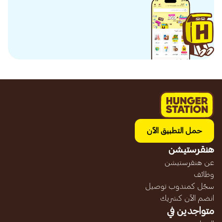
حمل التطبيق الآن
هنقرستيشن
عن هنقرستيشن
وظائف
سجّل كمندوب توصيل
انضم الآن كشريك
متواجدين في