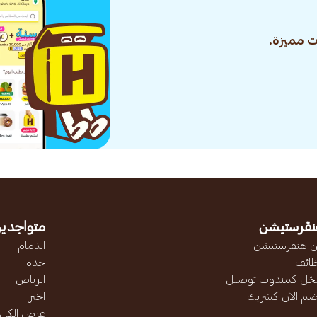
 مميزة.
نقرستيشن
متواجدين
 هنقرستيشن
الدمام
ائف
جده
ّل كمندوب توصيل
الرياض
ضم الآن كشريك
الخبر
عرض الكل..