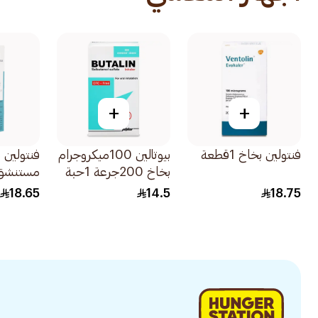
+
+
فنتولين بخاخ 1قطعة
بيوتالين 100ميكروجرام
فنتولين 
بخاخ 200جرعة 1حبة
مستنشق 20م
18.65
14.5
18.75