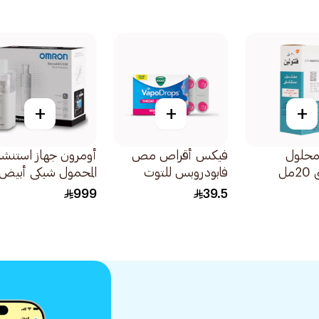
+
+
+
محلول
فيكس أقراص مص
أومرون جهاز استنش
ل
فابودروبس للتوت
المحمول شبكي أبيض
والنعناع 36كبسولة
1قطعة
999
39.5