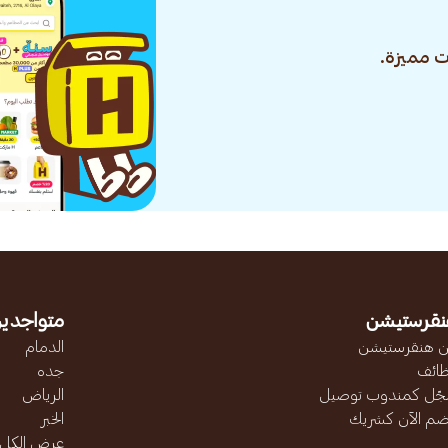
 مميزة.
نقرستيشن
متواجدين
 هنقرستيشن
الدمام
ائف
جده
ّل كمندوب توصيل
الرياض
ضم الآن كشريك
الخبر
عرض الكل..