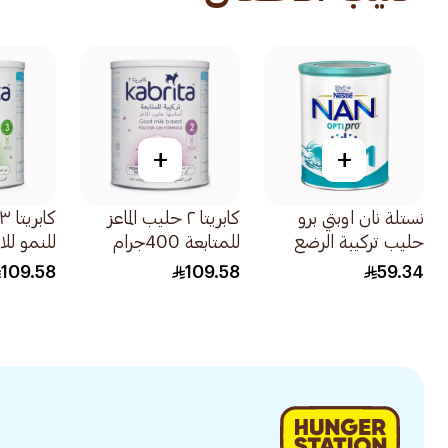
+
+
نستلة نان اوبتي برو
كابريتا ٢ حليب الماعز
حليب تركيبة الرضع
للمتابعة 400جرام
للنمو لل
المرحلة 1 للاطفال من
400جرام
109.58
109.58
59.34
الولادة وحتى 6 أشهر
400جرام