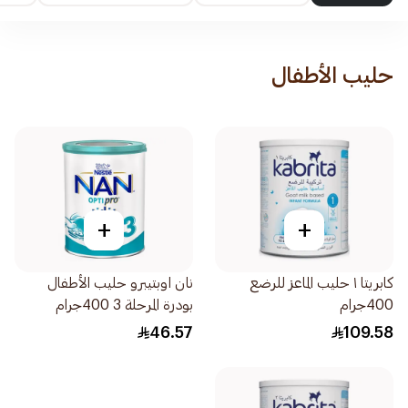
حليب الأطفال
+
+
كابريتا ١ حليب الماعز للرضع
نان اوبتيبرو حليب الأطفال
400جرام
بودرة المرحلة 3 400جرام
46.57
109.58