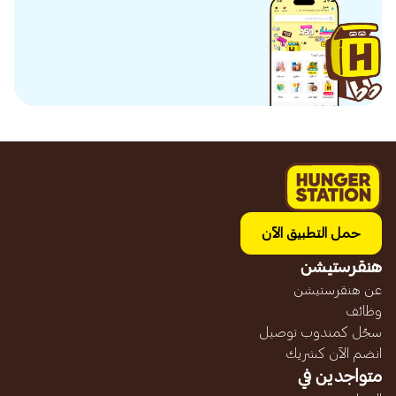
حمل التطبيق الآن
هنقرستيشن
عن هنقرستيشن
وظائف
سجّل كمندوب توصيل
انضم الآن كشريك
متواجدين في