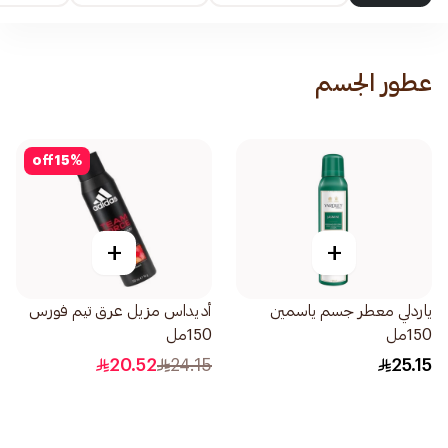
عطور الجسم
off
15
%
+
+
ياردلي معطر جسم ياسمين
أديداس مزيل عرق تيم فورس
150مل
150مل
20.52
24.15
25.15