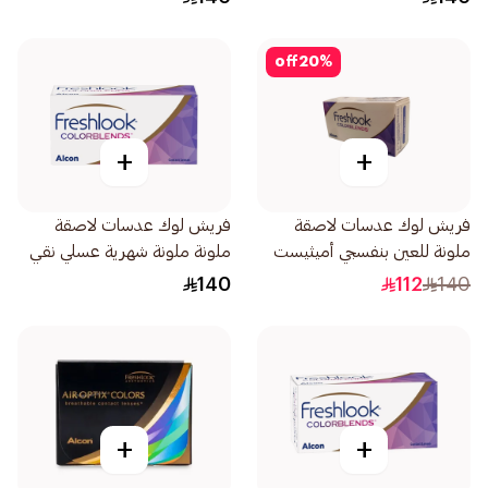
off
20
%
+
+
فريش لوك عدسات لاصقة
فريش لوك عدسات لاصقة
ملونة للعين بنفسجي أميثيست
ملونة ملونة شهرية عسلي نقي
1عبوة
1قطعة
140
112
140
+
+