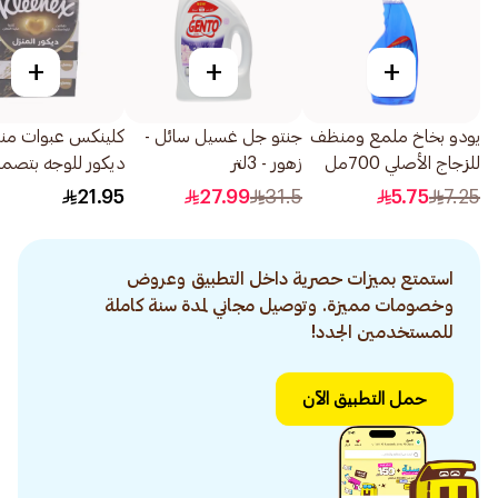
+
+
+
يودو بخاخ ملمع ومنظف
جنتو جل غسيل سائل -
كلينكس عبوات منا
للزجاج الأصلي 700مل
زهور - 3لتر
ديكور للوجه بتصمي
6 قطع
21.95
27.99
31.5
5.75
7.25
استمتع بميزات حصرية داخل التطبيق وعروض
وخصومات مميزة. وتوصيل مجاني لمدة سنة كاملة
للمستخدمين الجدد!
حمل التطبيق الآن