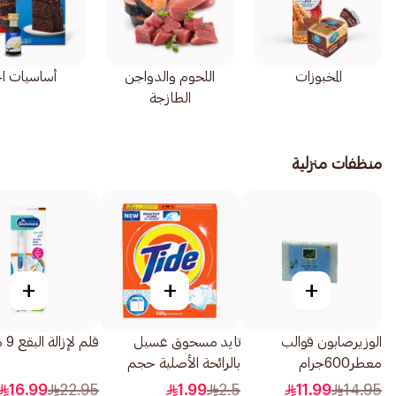
المخبوزات
اللحوم والدواجن
أساسيات الخ
الطازجة
منظفات منزلية
+
+
+
الوزيرصابون قوالب
تايد مسحوق غسيل
قلم لإزالة البقع 9 مل
معطر600جرام
بالرائحة الأصلية حجم
صغير 110جرام
16.99
22.95
1.99
2.5
11.99
14.95