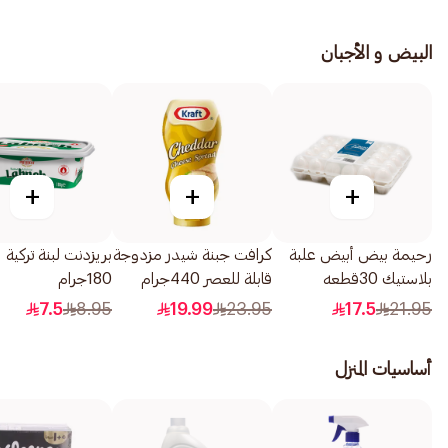
البيض و الأجبان
+
+
+
رحيمة بيض أبيض علبة
كرافت جبنة شيدر مزدوجة
بريزدنت لبنة تركية
بلاستيك 30قطعه
قابلة للعصر 440جرام
180جرام
7.5
8.95
19.99
23.95
17.5
21.95
أساسيات المنزل