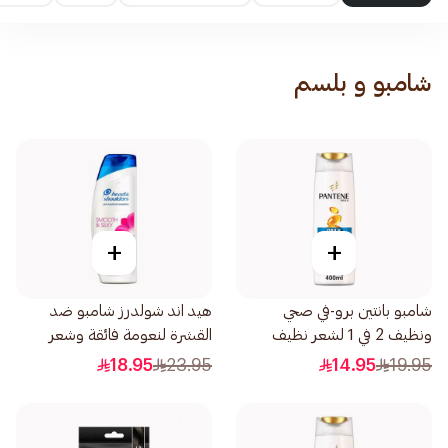
شامبو و بلسم
+
+
شامبو بانتين برو-في صحي
هيد اند شولدرز شامبو ضد
ونظيف 2 في 1 لشعر نظيف
القشرة لنعومة فائقة وشعر
400مل
حريري 400مل
18.95
23.95
14.95
19.95