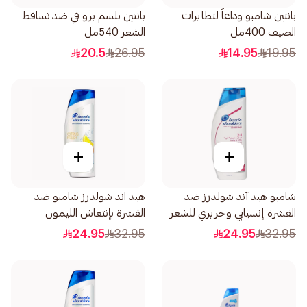
بانتين شامبو وداعاً لتطايرات
بانتين بلسم برو في ضد تساقط
الصيف 400مل
الشعر 540مل
20.5
26.95
14.95
19.95
+
+
شامبو هيد آند شولدرز ضد
هيد اند شولدرز شامبو ضد
القشرة إنسيابي وحريري للشعر
القشرة بإنتعاش الليمون
الجاف والمتطاير 600مل
600مل
24.95
32.95
24.95
32.95