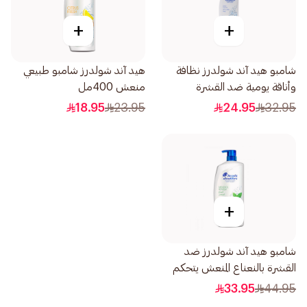
+
+
شامبو هيد آند شولدرز نظافة
هيد آند شولدرز شامبو طبيعي
وأناقة يومية ضد القشرة
منعش 400مل
600مل
18.95
23.95
24.95
32.95
+
شامبو هيد آند شولدرز ضد
القشرة بالنعناع المنعش يتحكم
في القشرة 1لتر
33.95
44.95