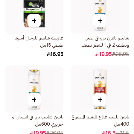
+
+
شامبو بانتين برو-في صحي
غارنييه شامبو للرجال أسود
ونظيف 2 في 1 لشعر نظيف
طبيعي 15مل
600لتر
16.95
19.95
26.95
+
+
بانتين بلسم علاج للشعر المصبوغ
بانتين شامبو برو في انسيابي و
400مل
حريري 600مل
19.95
26.95
16.5
21.5