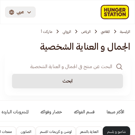
عربي
الرئيسية
المقاضي
الرياض
الروابي
ماركت أ
الجمال و العناية الشخصية
ابحث
الأكثر مبيعا
قسم الفواكه
خضار وفواكه
المشروبات الباردة
شامبو و بلسم
العناية بالشعر
لوشن و كريمات الجسم
الصابون
منتجات ا