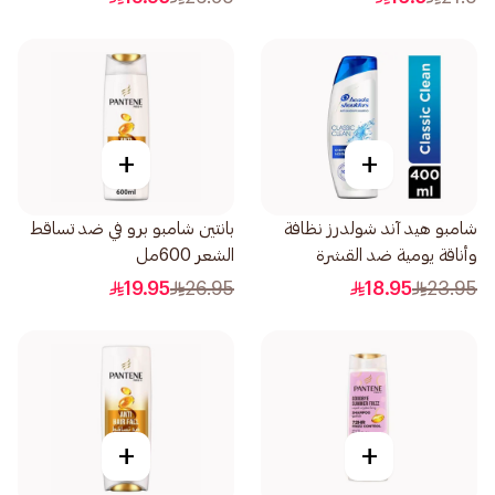
+
+
شامبو هيد آند شولدرز نظافة
بانتين شامبو برو في ضد تساقط
وأناقة يومية ضد القشرة
الشعر 600مل
400مل
19.95
26.95
18.95
23.95
+
+