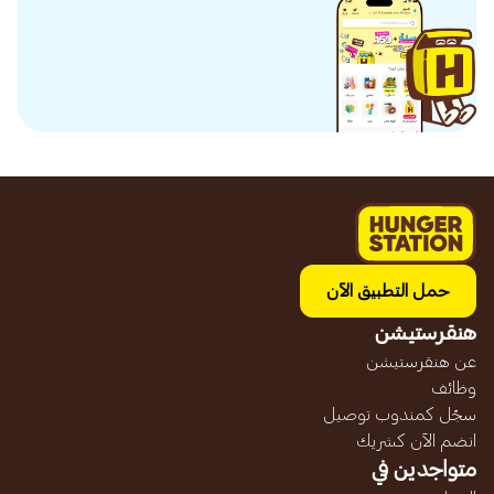
حمل التطبيق الآن
هنقرستيشن
عن هنقرستيشن
وظائف
سجّل كمندوب توصيل
انضم الآن كشريك
متواجدين في