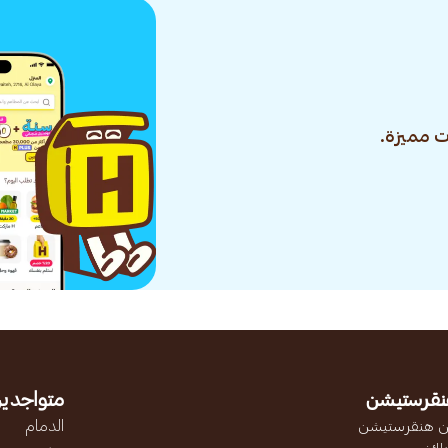
 مميزة.
نقرستيشن
متواجدين
 هنقرستيشن
الدمام