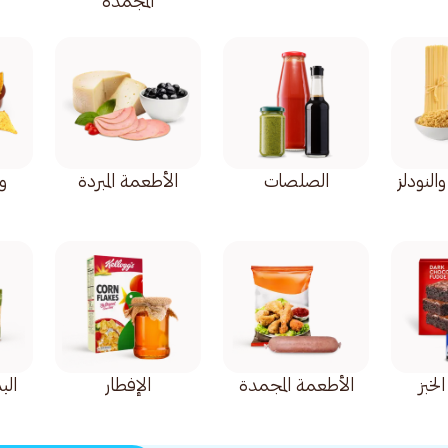
المجمدة
والنودلز
الصلصات
الأطعمة المبردة
و
لخبز
الأطعمة المجمدة
الإفطار
الب