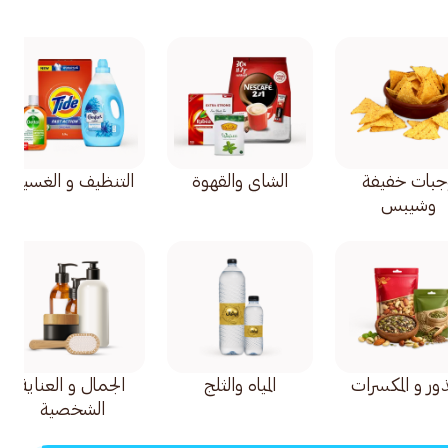
جبات خفيفة
الشاي والقهوة
التنظيف و الغسيل
وشيبس
ذور و المكسرات
المياه والثلج
الجمال و العناية
الشخصية