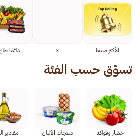
الأكثر مبيعا
x
دائمًا طاز
تسوّق حسب الفئة
خضار وفواكه
منتجات الألبان
مقادير ال