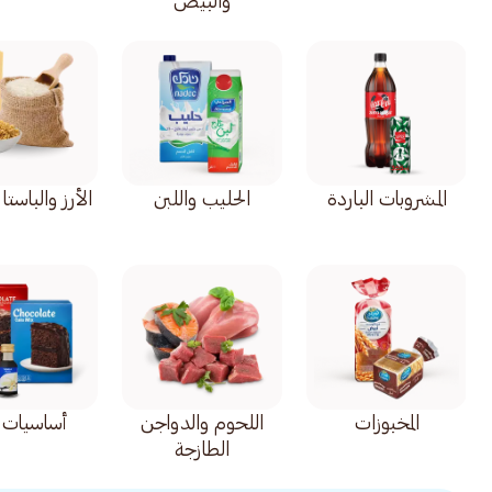
والبيض
المشروبات الباردة
الحليب واللبن
الأرز والباستا 
المخبوزات
اللحوم والدواجن
أساسيات ا
الطازجة