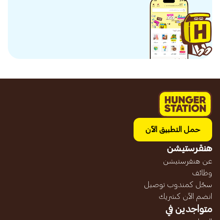
حمل التطبيق الآن
هنقرستيشن
عن هنقرستيشن
وظائف
سجّل كمندوب توصيل
انضم الآن كشريك
متواجدين في