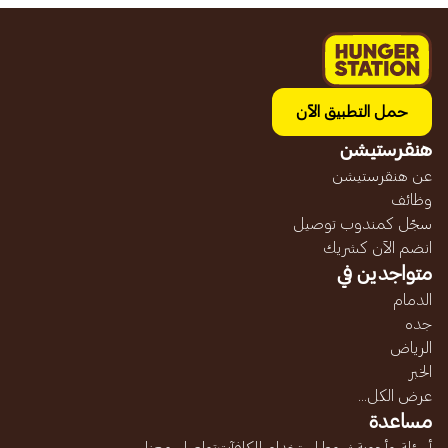
حمل التطبيق الآن
هنقرستيشن
عن هنقرستيشن
وظائف
سجّل كمندوب توصيل
انضم الآن كشريك
متواجدين في
الدمام
جده
الرياض
الخبر
عرض الكل...
مساعدة