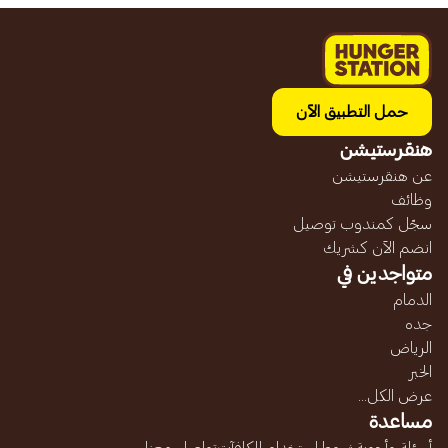
حمل التطبيق الآن
هنقرستيشن
عن هنقرستيشن
وظائف
سجّل كمندوب توصيل
انضم الآن كشريك
متواجدين في
الدمام
جده
الرياض
الخبر
عرض الكل...
مساعدة