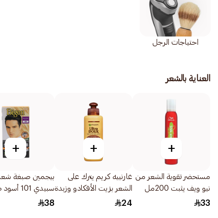
احتياجات الرجل
العناية بالشعر
+
+
+
مستحضر تقوية الشعر من
غارنييه كريم يترك على
بيجمين صبغة شعر 
نيو ويف يثبت 200مل
الشعر بزيت الأفكادو وزبدة
سبيدي 101 أس
الشيا 200مل
80جرام
38
24
33