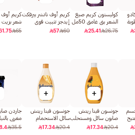
ادو
كوليستون كريم صبغ
كريم أوف ناتشر بيرفكت
كريم أوف ن
وبة
الشعر بني غامق 50مل
إيدجز تثبيت قوي
شعر بزيت ا
1قطعة
250مل
61.75
65
57
60
25.41
26.75
+
+
جسم
جونسون فيتا ريتش
جونسون فيتا ريتش
جاردن صاب
ن C لتفتيح
صابون سائل ومستحلب
سائل الاستحمام
مغربي بالنيل
للاستحمام بزبدة الكاكاو
المغذي بالزيوت المجددة
500جرام
8.4
35.5
17.34
20.4
17.34
20.4
250مل
للبشرة 250مل