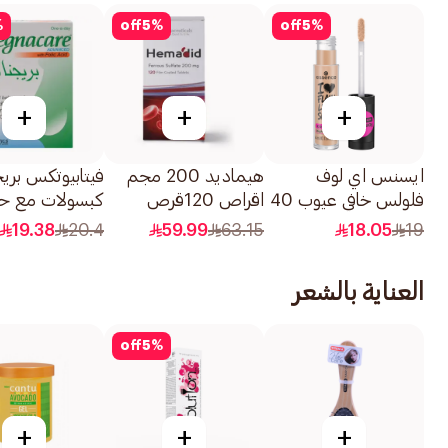
%
off
5
%
off
5
%
+
+
+
ايسنس اي لوف
هيماديد 200 مجم
فيتابيوتكس بريج
فلولس خافي عيوب 40
اقراص 120قرص
كبسولات مع 
4مل
الفوليك 30كبسولة
19.38
20.4
59.99
63.15
18.05
19
العناية بالشعر
off
5
%
+
+
+