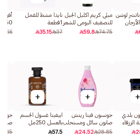
اتشر لوشن
ميلي كريم اكليل الجبل
نايدا مشط للقمل
لأرجان
للتصفيف اليومي للشعر
1قطعة
50مل
المجعد 240 مل
7
66
35.15
37
59.8
74.75
+
+
+
ون بلدي
جونسون فيتا ريتش
ابيفيتا غسول الجسم
جونسو
ة الزرقاء
صابون سائل ومستحلب
بالعسل 250مل
صابون
للاستحمام بنسيم ماء
للاست
28.85
57.5
24.52
28.85
2
الورد 400مل
الرمان 400م