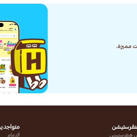
 مميزة.
نقرستيشن
متواجدين
 هنقرستيشن
الدمام