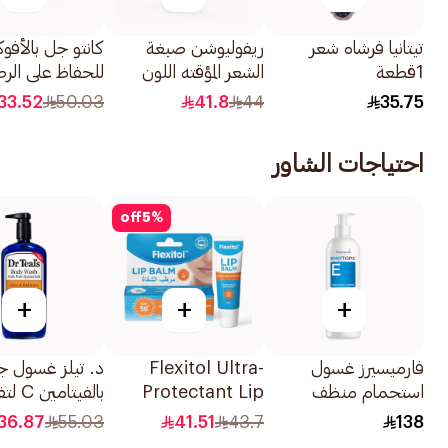
تيتانيا فرشاه شعر
ريفوليوشن صبغة
كانتو جل بالأفوك
1قطعة
الشعر المؤقته اللون
للحفاظ على الرط
الوردى 90مل
524جرام
33.52
50.03
41.8
44
35.75
احتياجات الشاور
off
5
%
+
+
+
فارميسيرز غسول
Flexitol Ultra-
د. تيلز غسول 
استحمام منظف
Protectant Lip
بالفيتامي
وملطف للجلد 400مل
Balm SPF 50+ 10g
البشرة 710مل
36.87
55.03
41.51
43.7
138