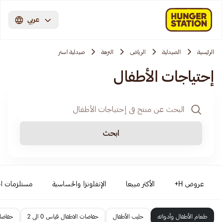
عربي
الرئيسية
الصيدلية
الرياض
النزهة
صيدلية استر
إحتياجات الأطفال
ابحث
عروض H+
الأكثر مبيعا
الإنفلونزا والحساسية
مستلزمات ال
طعام الأطفال وأدواته
حليب الأطفال
حفاضات الاطفال قياس 0 الى 2
حفاضات 