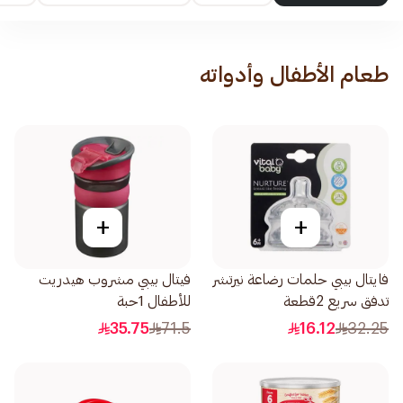
طعام الأطفال وأدواته
+
+
فايتال بيبي حلمات رضاعة نيرتشر
فيتال بيبي مشروب هيدريت
تدفق سريع 2قطعة
للأطفال 1حبة
35.75
71.5
16.12
32.25