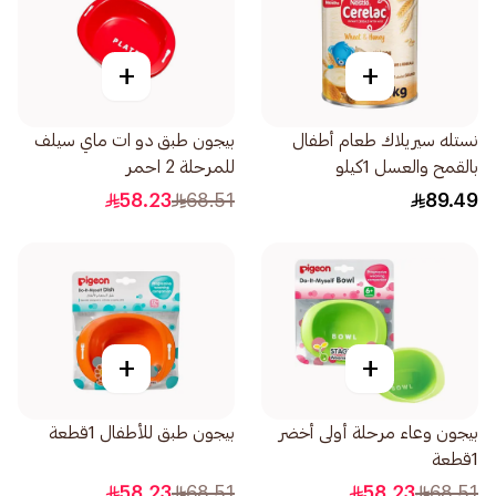
+
+
نستله سيريلاك طعام أطفال
بيجون طبق دو ات ماي سيلف
بالقمح والعسل 1كيلو
للمرحلة 2 احمر
58.23
68.51
89.49
+
+
بيجون وعاء مرحلة أولى أخضر
بيجون طبق للأطفال 1قطعة
1قطعة
58.23
68.51
58.23
68.51