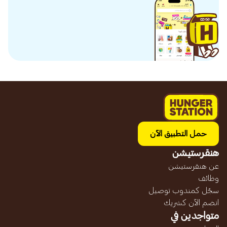
حمل التطبيق الآن
هنقرستيشن
عن هنقرستيشن
وظائف
سجّل كمندوب توصيل
انضم الآن كشريك
متواجدين في