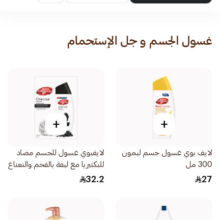
غسول الجسم و جل الإستحمام
+
+
لايف بوي غسول جسم ليمون
لايفبوي غسول للجسم مضاد
300 مل
للبكتيريا مع ليفة بالفحم والنعناع
300مل
32.2
27