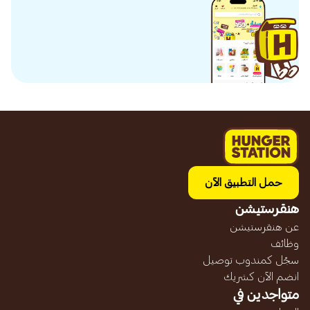
حمل التطبيق الآن
هنقرستيشن
عن هنقرستيشن
وظائف
سجّل كمندوب توصيل
انضم الآن كشريك
متواجدين في