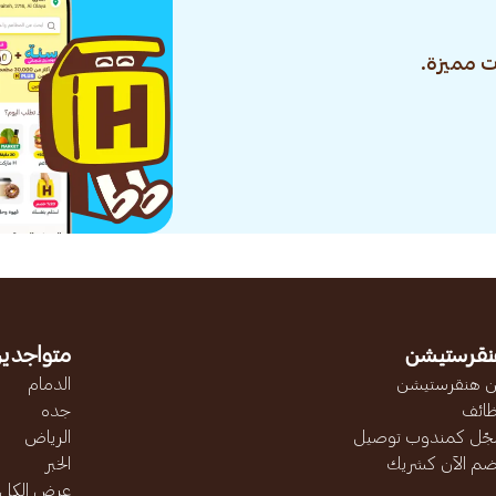
 مميزة.
نقرستيشن
متواجدين
 هنقرستيشن
الدمام
ائف
جده
ّل كمندوب توصيل
الرياض
ضم الآن كشريك
الخبر
عرض الكل..