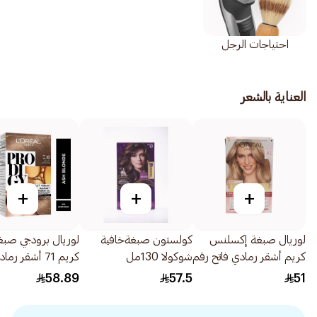
احتياجات الرجل
العناية بالشعر
+
+
+
لوريال صبغة إكسلنس
كولستون صبغةخافية
لوريال برودجي صب
كريم أشقر رمادي فاتح رقم
شوكولا 130مل
كريم 71 أشقر رم
81 1قطعة
180مل
58.89
57.5
51