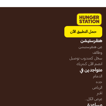
حمل التطبيق الآن
هنقرستيشن
عن هنقرستيشن
وظائف
سجّل كمندوب توصيل
انضم الآن كشريك
متواجدين في
الدمام
جده
الرياض
الخبر
عرض الكل...
مساعدة