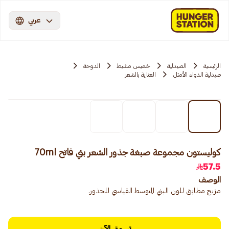
عربي
الرئيسية
الصيدلية
خميس مشيط
الدوحة
صيدلية الدواء الأمثل
العناية بالشعر
كوليستون مجموعة صبغة جذور الشعر بني فاتح 70ml
57.5
الوصف
مزيج مطابق للون البني المتوسط ​​القياسي للجذور.