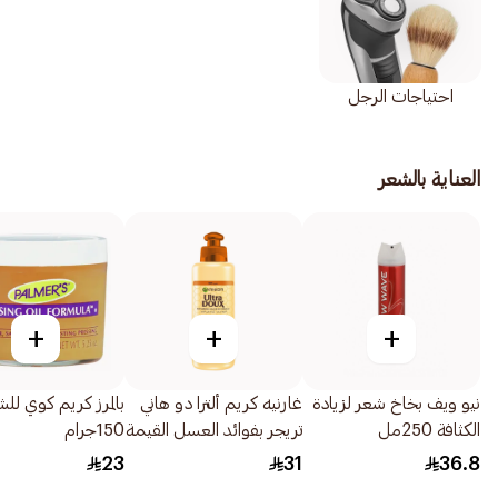
احتياجات الرجل
العناية بالشعر
+
+
+
نيو ويف بخاخ شعر لزيادة
غارنيه كريم ألترا دو هاني
بالمرز كريم كوي لل
الكثافة 250مل
تريجر بفوائد العسل القيمة
150جرام
للشعر 200مل
23
31
36.8