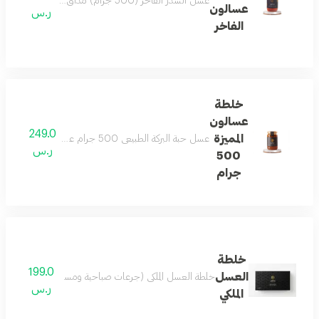
عسل السدر الفاخر (500 جرام) مذاق لا يقاوم وفوائد صحية لا تعد حاصل على شهادتي فحص الجودة من مختبرات في ألمانيا ومختبر جودة العسل في السعودية
عسالون
ر.س
الفاخر
خلطة
عسالون
249.0
المميزة
عسل حبة البركة الطبيعي 500 جرام عسل طبيعي خالص غني بالعناصر الغذائية الأساسية. يدعم مناعة الجسم ويزيد النشاط اليومي بطريقة آمنة. مناسب لجميع الأعمار ويخلو من أي مواد صناعية. متوفر الآن مع خدمة التوصيل السريع .
ر.س
500
جرام
خلطة
199.0
العسل
خلطة العسل الملكي (جرعات صباحية ومسائية) تأتي في أظرف سهلة الحمل تناسب الموظفين والرياضيين للاستخدام في 
ر.س
الملكي