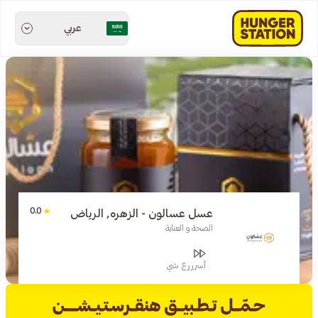
عربي
0.0
عسل عسالون - الزهره, الرياض
الصحة و العناية
أسرررع شي