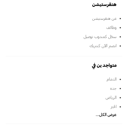
هنقرستيشن
عن هنقرستيشن
وظائف
سجّل كمندوب توصيل
انضم الآن كشريك
متواجدين في
الدمام
جده
الرياض
الخبر
عرض الكل...