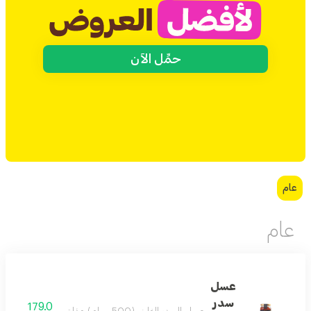
حمِّل الآن
عام
عام
عسل
سدر
179.0