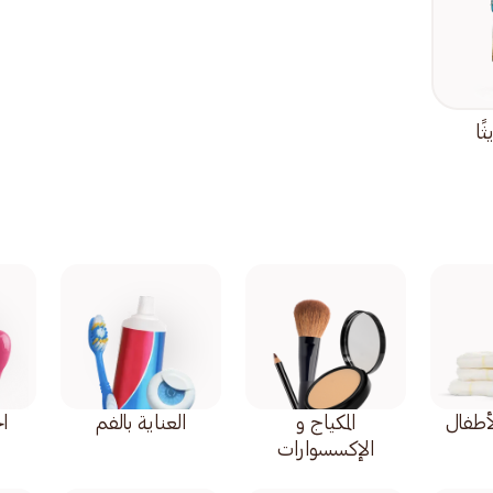
ا
أطفال
المكياج و
العناية بالفم
اح
الإكسسوارات