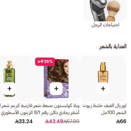
احتياجات الرجل
العناية بالشعر
off
25
%
+
+
+
لوريال الفيف خليط زيوت
ويلا كوليستون صبغة شعر
غارنييه كريم شعر ال
الشعر 100مل
أشقر رمادي داكن رقم 6/1
الزيتون الأسطوري
1عبوة
200مل
33.24
43.49
57.99
66