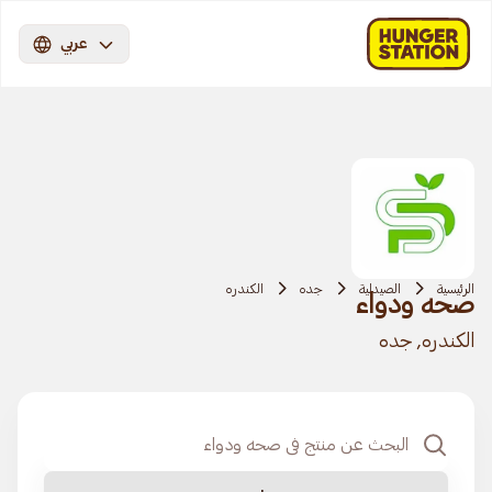
عربي
الرئيسية
الصيدلية
جده
الكندره
صحه ودواء
الكندره, جده