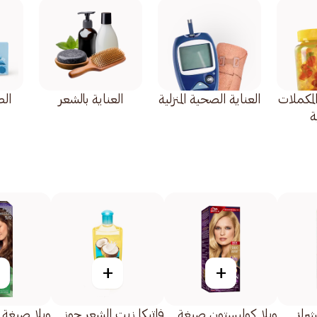
المكملات
العناية الصحية المنزلية
العناية بالشعر
ال
ة
+
+
شرلز
ويلا كوليستون صبغة
فاتيكا زيت الشعر جوز
ويلا صبغة 