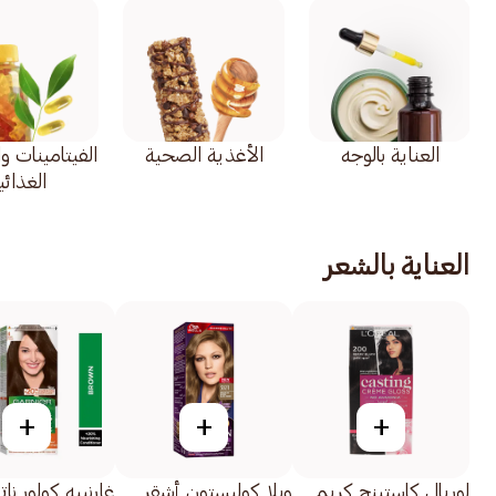
العناية بالوجه
الأغذية الصحية
الفيتامينات و
الغذائي
العناية بالشعر
+
+
+
لوريال كاستينج كريم
ويلا كوليستون أشقر
غارنييه كولور نات