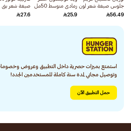
جلوس صبغة شعر لون
رمادي متوسط 50مل
أسود حالك رقم 200
1قطعة
27.6
25.9
56.49
1عبوة
استمتع بميزات حصرية داخل التطبيق وعروض وخصومات
وتوصيل مجاني لمدة سنة كاملة للمستخدمين الجدد!
حمل التطبيق الآن