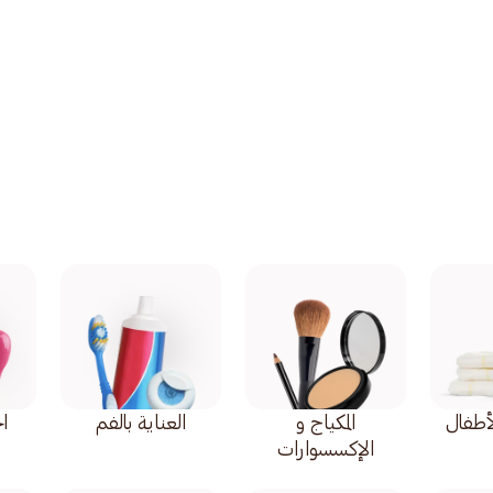
أطفال
المكياج و
العناية بالفم
اح
الإكسسوارات