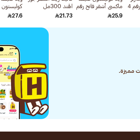
صبغة شعر بني رقم 4
ماكسي أشقر فاتح رقم
الهند 300مل
كوليستون ن
308/0 1عبوة
27.6
21.73
25.9
1علبة
 مميزة.