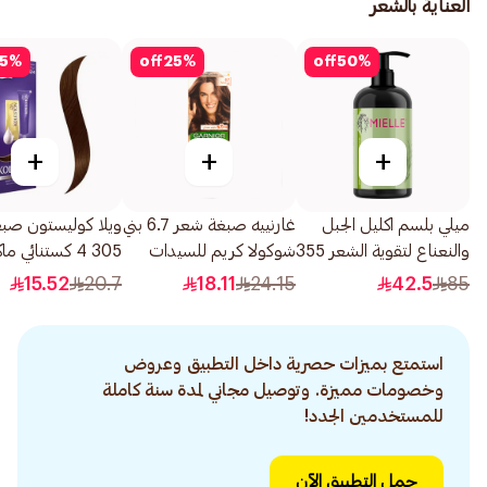
العناية بالشعر
5
%
off
25
%
off
50
%
+
+
+
ميلي بلسم اكليل الجبل
غارنييه صبغة شعر 6.7 بني
ويلا كوليستون صب
والنعناع لتقوية الشعر 355
شوكولا كريم للسيدات
305 4 كستنائي 
مل
110مل
50مل
15.52
20.7
18.11
24.15
42.5
85
استمتع بميزات حصرية داخل التطبيق وعروض
وخصومات مميزة. وتوصيل مجاني لمدة سنة كاملة
للمستخدمين الجدد!
حمل التطبيق الآن