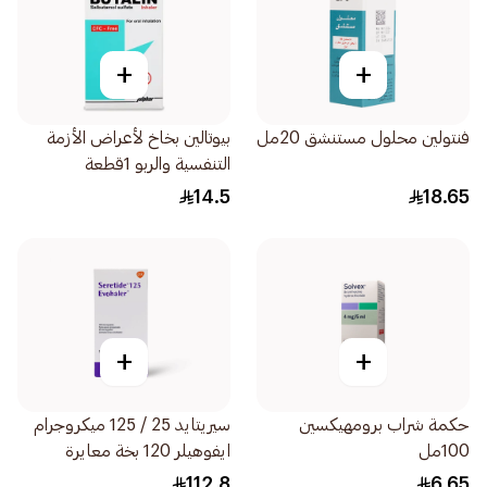
+
+
فنتولين محلول مستنشق 20مل
بيوتالين بخاخ لأعراض الأزمة
التنفسية والربو 1قطعة
14.5
18.65
+
+
حكمة شراب برومهيكسين
سيريتايد 25 / 125 ميكروجرام
100مل
ايفوهيلر 120 بخة معايرة
1قطعة
112.8
6.65