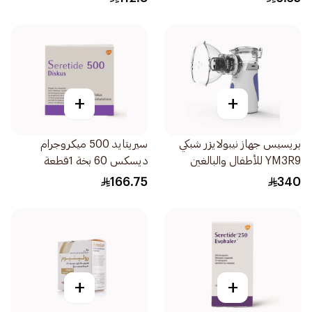
+
+
بريسيس جهاز نيبولايزر شبكي
سيريتايد 500 ميكروجرام
YM3R9 للأطفال والبالغين
ديسكس 60 بخة 1قطعة
1قطعة
166.75
340
+
+