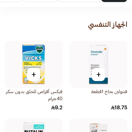
الجهاز التنفسي
+
+
فنتولين بخاخ 1قطعة
فيكس أقراص للحلق بدون سكر
40جرام
9.2
18.75