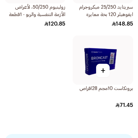
سيريتايد 25/250 ميكروجرام
رولينيوم 50/250، لأعراض
ايفوهيلر 120 بخة معايرة
الأزمة التنفسية والربو - 1قطعة
1قطعة
120.85
148.85
+
برونكاست 10مجم 28اقراص
71.45