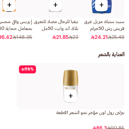
+
+
+
سبيد ستيك مزيل عرق
نيفيا للرجال مضاد للتعرق
إيزيس واقي شمس
فريش رش 50جرام
بلاك آند وايت 50مل
تركيبة غير مرئية 40مل
96.42
148.35
21.85
23
24.21
25.49
العناية بالشعر
off
5
%
+
بيزلين رول اون مؤخر نمو الشعر 1قطعة
86.3
90.85