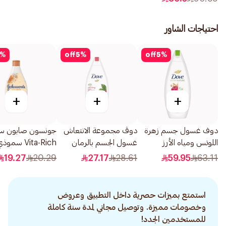
احتياجات الشاور
%
off
5
%
off
5
%
+
+
+
دوف غسول جسم زهرة
دوڤ مجموعة الانتعاش
جونسون صابون سا
اللوتس ومياه الأرز
غسول الجسم بالرمان
Vita-Rich سم
500مل
250مل
250مل
19.27
20.29
27.17
28.61
59.95
63.11
استمتع بميزات حصرية داخل التطبيق وعروض
وخصومات مميزة. وتوصيل مجاني لمدة سنة كاملة
للمستخدمين الجدد!