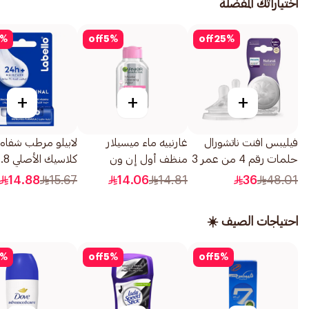
اختياراتك المفضلة
%
off
5
%
off
25
%
+
+
+
فيليبس افنت ناتشورال
غارنييه ماء ميسيلار
لابيلو مرطب شفاه
حلمات رقم 4 من عمر 3
منظف أول إن ون
كلاسيك الأصلي 4.8جم
شهور 2قطعة
المتكامل لجميع مناطق
14.88
15.67
14.06
14.81
36
48.01
الوجه 100مل
احتياجات الصيف ☀️
%
off
5
%
off
5
%