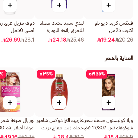
+
+
+
فيبكس كريم ديو بلو
ليدي سبيد ستيك مضاد
دوف مزيل عرق رو
أكتيف 25مل
للتعرق رائحة البودرة
أصلي 50مل
المنعشة 40جرام
26.69
28.1
24.18
25.46
19.24
20.26
العناية بالشعر
%
off
5
%
off
28
%
+
+
+
ويلا كوليستون صبغة شعر
غارنييه الترا دوكس شامبو
لوريال صبغة شعر 
شوكولاته ثلجي 17/307 غني
حمام زيت معالج بزيت
امونيا أشق
بزيت الأرجان 1عبوة
الخروع واللوز 600مل
1قطعة
49.16
51.75
28.4
29.9
18.4
25.9