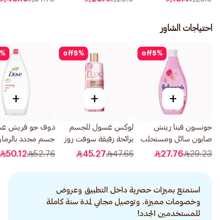
احتياجات الشاور
%
off
5
%
off
5
%
+
+
+
جونسون فيتا ريتش
لوكس غسول للجسم
دوف جو فريش غ
صابون سائل ومستحلب
برائحة رقيقة سوفت روز
جسم مجدد بالرما
للاستحمام بنسيم ماء
500مل
الكركديه 500مل
50.12
52.76
45.27
47.66
27.76
29.23
الورد 400مل
استمتع بميزات حصرية داخل التطبيق وعروض
وخصومات مميزة. وتوصيل مجاني لمدة سنة كاملة
للمستخدمين الجدد!