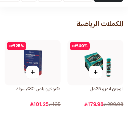
المكملات الرياضية
off
25
%
off
40
%
+
+
انوجين اندرو 25مل
لاكتوفيرو بلص 30كبسولة
101.25
135
179.98
299.98