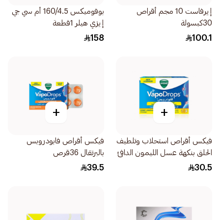
إيرفاست 10 مجم أقراص
بوفوميكس 160/4.5 أم سي جي
30كبسولة
إيزي هيلر 1قطعة
158
100.1
+
+
فيكس أقراص استحلاب وتلطيف
فيكس أقراص فابودروبس
الحلق بنكهة عسل الليمون الدافئ
بالبرتقال 36قرص
16قرص
39.5
30.5