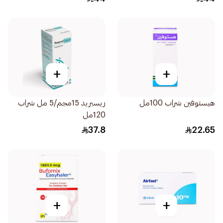
+
+
هيستوفين شراب 100مل
ريسبريد 15مجم/5 مل شراب
120مل
37.8
22.65
+
+