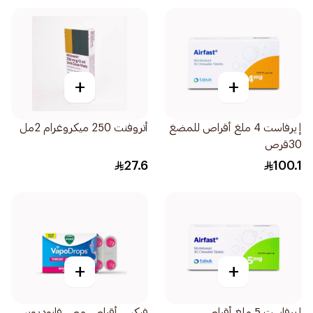
+
+
إيرفاست 4 ملغ أقراص للمضغ
أتروفنت 250 ميكروغرام 2مل
30قرص
27.6
100.1
+
+
إيرفاست 5 ملغ أقراص
فيكس أقراص مص فابودروبس