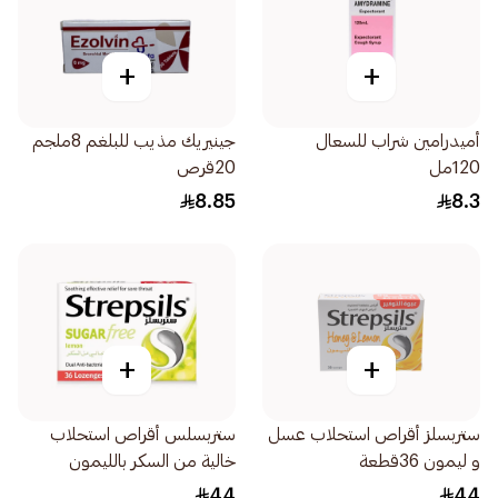
+
+
أميدرامين شراب للسعال
جينيريك مذيب للبلغم 8ملجم
120مل
20قرص
8.85
8.3
+
+
ستربسلز أقراص استحلاب عسل
ستربسلس أقراص استحلاب
و ليمون 36قطعة
خالية من السكر بالليمون
36قرص
44
44