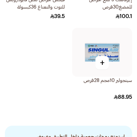
للمضغ30قرص
للتوت والنعناع 36كبسولة
39.5
100.1
+
سينجولير 10مجم 28قرص
88.95
استمتع بميزات حصرية داخل التطبيق وعروض