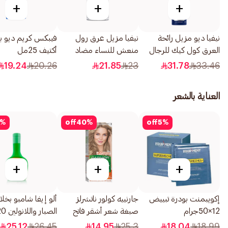
+
+
+
نيفيا ديو مزيل رائحة
نيفيا مزيل عرق رول
فيبكس كريم ديو بل
العرق كول كيك للرجال
منعش للنساء مضاد
أكتيف 25مل
200مل
للتعرق 50مل
19.24
20.26
21.85
23
31.78
33.46
العناية بالشعر
%
off
40
%
off
5
%
+
+
+
إكويبمنت بودرة تبييض
جارنييه كولور ناتشرلز
ألو إيفا شامبو بخل
12×50جرام
صبغة شعر أشقر فاتح
الصبار واللانولين 320جرام
رمادي رقم 8.1 1قطعة
25.12
26.45
14.95
25.3
18.04
18.99