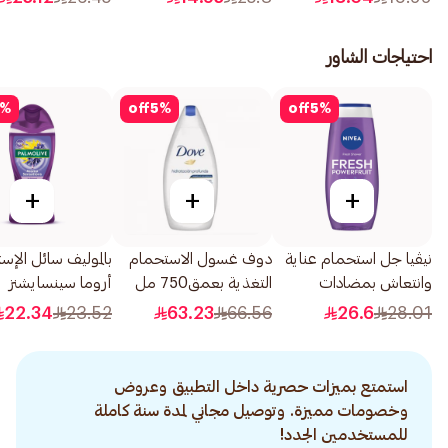
احتياجات الشاور
%
off
5
%
off
5
%
+
+
+
نيڤيا جل استحمام عناية
دوف غسول الاستحمام
بالموليف سائل الإس
وانتعاش بمضادات
التغذية بعمق750 مل
أروما سينسايشنز
الأكسدة عطر التوت
الإسترخاء التام 250مل
22.34
23.52
63.23
66.56
26.6
28.01
250مل
استمتع بميزات حصرية داخل التطبيق وعروض
وخصومات مميزة. وتوصيل مجاني لمدة سنة كاملة
للمستخدمين الجدد!