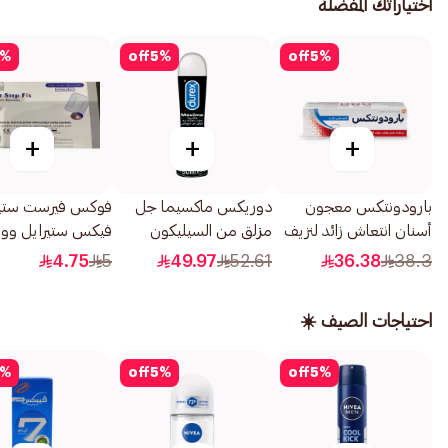
اختياراتك المفضلة
%
off
5
%
off
5
%
+
+
+
بارودونتكس معجون
دوريكس ماكسيما جل
فوكس فيرست ست
أسنان انتعاش زائد لنزيف
مزلق من السيليكون
فيكس ستيرايل وون
اللثة 75مل
50مل
دريسينج، 5×7 سم
4.75
5
49.97
52.61
36.38
38.3
5قطعة
احتياجات الصيف ☀️
%
off
5
%
off
5
%