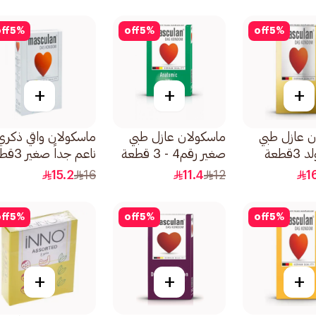
ff
5
%
off
5
%
off
5
%
+
+
+
ن عازل طبي
ماسكولان عازل طبي
ماسكولان واقي ذكري
قطعة
صغير رقم4 - 3 قطعة
ناعم جداً صغير 3قطع
15.2
16
11.4
12
1
ff
5
%
off
5
%
off
5
%
+
+
+