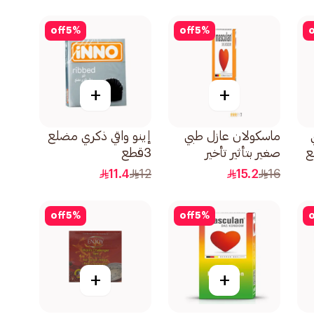
off
5
%
off
5
%
o
+
+
ماسكولان عازل طبي
إينو واقي ذكري مضلع
صغير بتأثير تأخير
3قطع
3قطعة
11.4
12
15.2
16
off
5
%
off
5
%
o
+
+