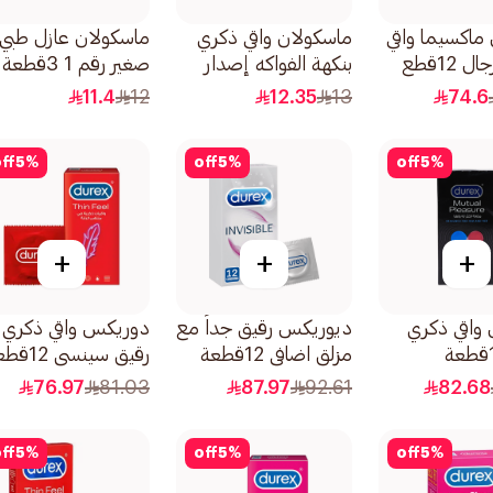
ماكسيما واقي
ماسكولان واقي ذكري
ماسكولان عازل طبي
 12قطع
بنكهة الفواكه إصدار
صغير رقم 1 3قطعة
فروتي 3قطع
11.4
12
12.35
13
74.6
ff
5
%
off
5
%
off
5
%
+
+
+
واقي ذكري
ديوريكس رقيق جداً مع
دوريكس واقي ذكري
مزلق اضافي 12قطعة
رقيق سينسي 12قطعة
76.97
81.03
87.97
92.61
82.68
ff
5
%
off
5
%
off
5
%