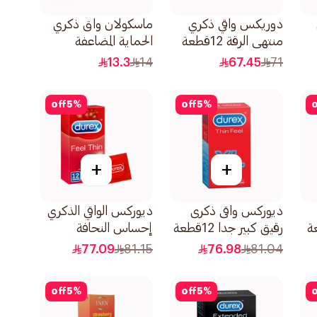
دوريكس واقي ذكري
ماسكولان واق ذكري
منتهي الرقة 12قطعة
الحماية المضاعفة
3قطعة
13.3
14
67.45
71
off
5
%
off
5
%
o
+
+
ديوركس واقى ذكرى
ديوركس الواقي الذكري
رقيق كبير جدا 12قطعة
إحساس النحافة
12قطعة
77.09
81.15
76.98
81.04
off
5
%
off
5
%
o