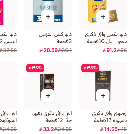
+
+
ديوريكس واقي ذكري
ديوركس انفزبيل
ديوريكس
شعور ريال 10قطعة
3قطعة
انتنس 12قطعة
82.56
28.59
30.1
91.2
96
off
5
%
off
5
%
+
+
إنجوي واقي ذكري
الترا واقي ذكري رقيق
الترا واق
بالقهوة 12قطعة
جدًا 12قطعة
الشوكولاتة 12
34.95
33.2
34.95
14.25
15