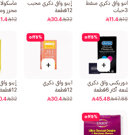
اننو واقي ذكري منقط
إينو واقي ذكري محبب
ماسكولان
3حبات
12قطعة
3قطع
11.4
12
30.4
32
11.4
12
off
5
%
off
5
%
+
+
دوريكس واقي ذكري
اينو واقي ذكري
إينو واق
لمتعه أكثر 6قطعة
12قطعة
12قطعة
0.4
32
30.4
32
45.48
47.88
off
5
%