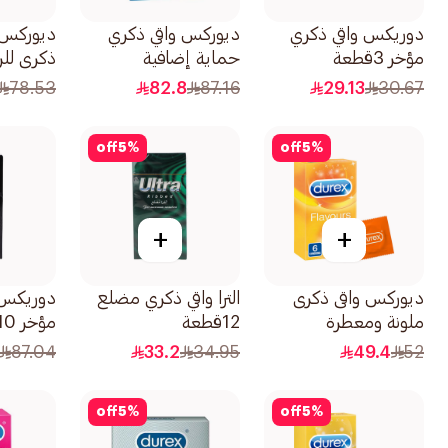
دوريكس واقي ذكري
ديوركس واقي ذكري
ديوركس 
مؤخر 3قطعة
حماية إضافية
ذكري للرجال
20قطعة
78.53
82.8
87.16
29.13
30.67
off
5
%
off
5
%
+
+
ديوركس واقى ذكرى
الترا واقي ذكري مضلع
دوريكس 
ملونة ومعطرة
12قطعة
مؤخر 10قطعة
12قطعة
87.04
33.2
34.95
49.4
52
off
5
%
off
5
%