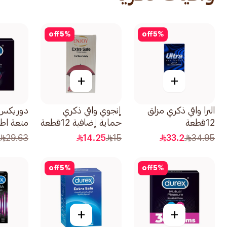
off
5
%
off
5
%
+
+
الترا واقي ذكري مزلق
إنجوي واقي ذكري
دوريكس 
12قطعة
حماية إضافية 12قطعة
متعة اطول 3
29.63
14.25
15
33.2
34.95
off
5
%
off
5
%
+
+