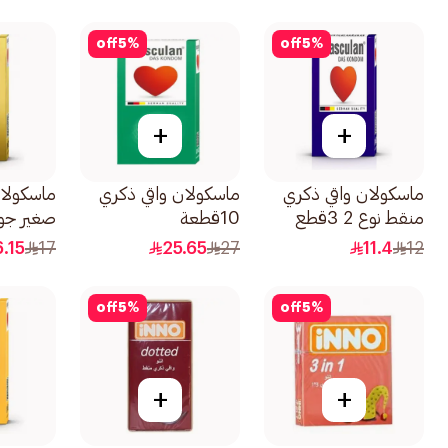
off
5
%
off
5
%
+
+
ماسكولان واقي ذكري
ماسكولان واقي ذكري
ماسكولا
منقط نوع 2 3قطع
10قطعة
صغير جولد 3
6.15
17
25.65
27
11.4
12
off
5
%
off
5
%
+
+