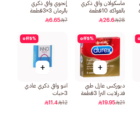
ماسكولان واقي ذكري
إنجوي واقي ذكري
بالفواكه 10قطعة
بالرمان 3×3قطعة
6.65
7
26.6
28
off
5
%
off
5
%
o
+
+
ديوركس عازل طبي
اننو واقي ذكري عادي
فذرلايت الترا 3قطعة
3حبات
11.4
12
19.95
21