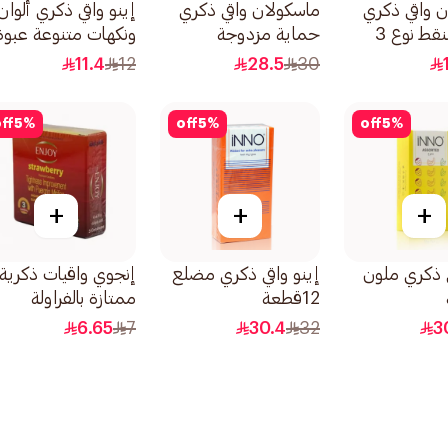
 واقي ذكري
ماسكولان واقي ذكري
إينو واقي ذكري ألوان
محزز ومنقط نوع 3
حماية مزدوجة
ونكهات متنوعة عبوة
10قطعة
3قطع
11.4
12
28.5
30
ff
5
%
off
5
%
off
5
%
+
+
+
ي ذكري ملون
إينو واقي ذكري مضلع
إنجوي واقيات ذكرية
12قطعة
ممتازة بالفراولة
3قطعة
6.65
7
30.4
32
3