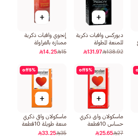
+
+
ديوركس واقيات ذكرية
إنجوي واقيات ذكرية
للمتعة المطولة
ممتازة بالفراولة
20قطعة
12قطعة
14.25
15
131.97
138.92
off
5
%
off
5
%
o
+
+
ماسكولان واق ذكري
ماسكولان واقي ذكري
حساس 10قطعة
متعة طويلة 10قطعة
33.25
35
25.65
27