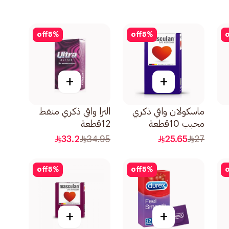
off
5
%
off
5
%
o
+
+
ماسكولان واقي ذكري
الترا واقي ذكري منقط
محبب 10قطعة
12قطعة
33.2
34.95
25.65
27
off
5
%
off
5
%
o
+
+