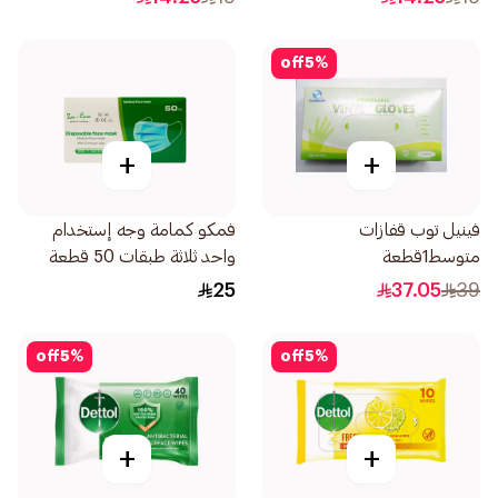
off
5
%
+
+
فينيل توب قفازات
فمكو كمامة وجه إستخدام
متوسط1قطعة
واحد ثلاثة طبقات 50 قطعة
25
37.05
39
off
5
%
off
5
%
+
+