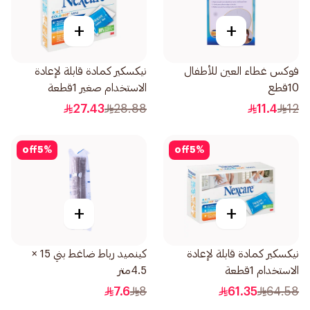
+
+
فوكس غطاء العين للأطفال
نيكسكير كمادة قابلة لإعادة
10قطع
الاستخدام صغير 1قطعة
27.43
28.88
11.4
12
off
5
%
off
5
%
+
+
نيكسكير كمادة قابلة لإعادة
كينميد رباط ضاغط بني 15 ×
الاستخدام 1قطعة
4.5متر
7.6
8
61.35
64.58