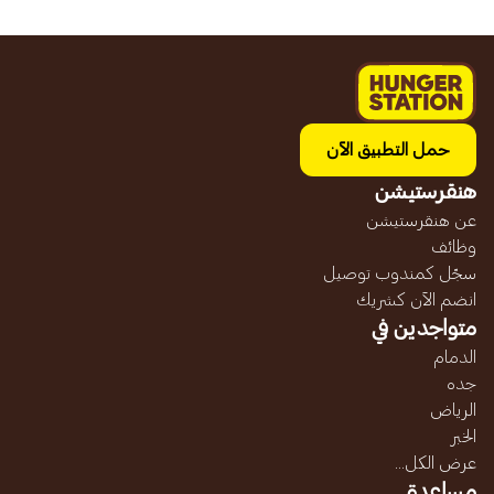
حمل التطبيق الآن
هنقرستيشن
عن هنقرستيشن
وظائف
سجّل كمندوب توصيل
انضم الآن كشريك
متواجدين في
الدمام
جده
الرياض
الخبر
عرض الكل...
مساعدة