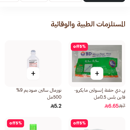
المستلزمات الطبية والوقائية
off
5
%
+
+
بي دي حقنة إنسولين مايكرو-
نورمال سالين صوديم 9%
فاين بلس 0.5مل
500مل
5.2
6.65
7
off
5
%
off
5
%