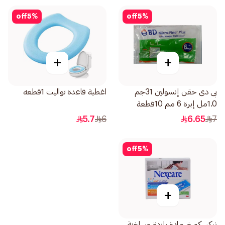
off
5
%
off
5
%
+
+
بى دى حقن إنسولين 31جم
اغطية قاعدة تواليت 1قطعه
1.0مل إبرة 6 مم 10قطعة
5.7
6
6.65
7
off
5
%
+
نيكسكير ضمادة باردة وساخنة