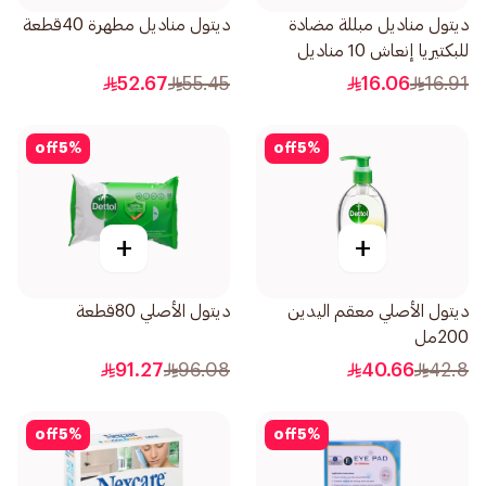
ديتول مناديل مبللة مضادة
ديتول مناديل مطهرة 40قطعة
للبكتيريا إنعاش 10 مناديل
52.67
55.45
16.06
16.91
off
5
%
off
5
%
+
+
ديتول الأصلي معقم اليدين
ديتول الأصلي 80قطعة
200مل
91.27
96.08
40.66
42.8
off
5
%
off
5
%