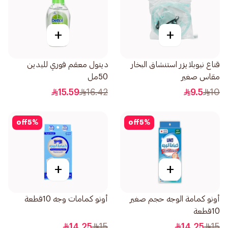
+
+
قناع نيوبلايزر استنشاق البخار
ديتول معقم فوري لليدين
مقاس صغير
50مل
15.59
16.42
9.5
10
off
5
%
off
5
%
+
+
أونو كمامة الوجه حجم صغير
أونو كمامات وجه 10قطعة
10قطعة
14.25
15
14.25
15