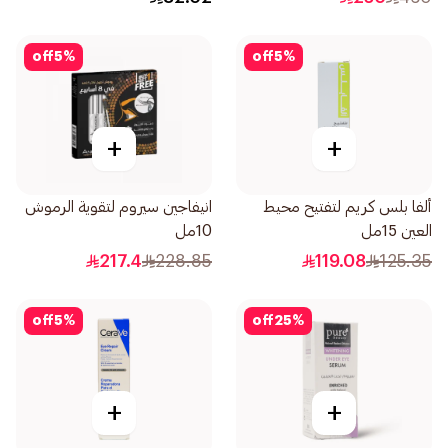
off
5
%
off
5
%
+
+
ألفا بلس كريم لتفتيح محيط
انيفاجين سيروم لتقوية الرموش
العين 15مل
10مل
217.4
228.85
119.08
125.35
off
5
%
off
25
%
+
+