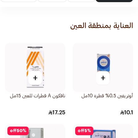
العناية بمنطقة العين
+
+
أوتريفين 0.5% قطرة 10مل
نافكون A قطرات للعين 15مل
17.25
10.1
off
50
%
off
5
%