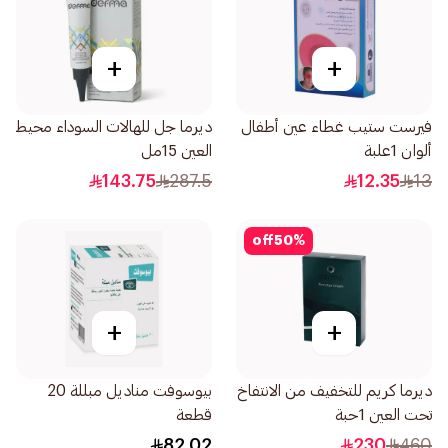
+
+
فيرست ستيب غطاء عين أطفال
ديرما جل للهالات السوداء محيط
ألوان 1علبة
العين 15مل
143.75
287.5
12.35
13
off
50
%
+
+
ديرما كريم للتخفيف من الانتفاخ
بيوسوفت مناديل مبللة 20
تحت العين 1حبة
قطعة
82.02
230
460