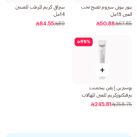
بيور بيوتي سيروم تفتيح تحت
سيرافي كريم المرطب للعينين
العين 15مل
14مل
84.55
89
50.88
67.85
off
5
%
+
يوسيرين إيفن بيجمنت
بيرفيكتوركريم للعين للهالات
السوداء 15مل
245.81
258.75