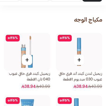
مكياج الوجه
off
5
%
off
5
%
+
+
ريميل لندن كيند آند فري خافي
ريمييل كيند فري خافي عيوب
عيوب 030 ميديوم 1قطعة
040 تان 1قطعة
38.94
40.99
38.94
40.99
off
5
%
off
5
%