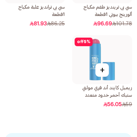
سي بي ترينديز طقم مكياج
سي بي ترانديز علبة مكياج
ألورينج بيوتي 1قطعة
1قطعة
81.93
86.25
96.69
101.78
off
5
%
+
ريميل كايند أند فري مولتي
ستيك أحمر خدود متعدد
الألوان 003 بينك هيت 1قطعة
56.05
59