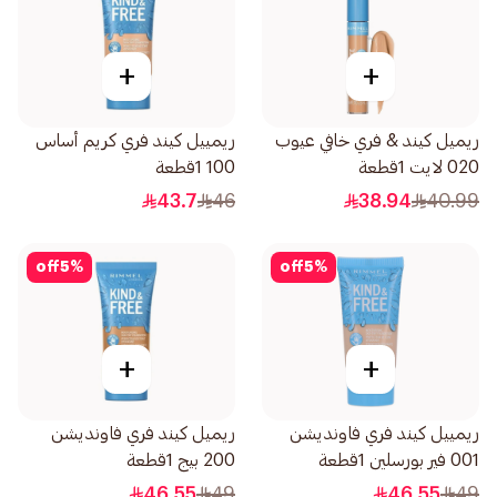
+
+
ريميل كيند & فري خافي عيوب
ريمييل كيند فري كريم أساس
020 لايت 1قطعة
100 1قطعة
43.7
46
38.94
40.99
off
5
%
off
5
%
+
+
ريمييل كيند فري فاونديشن
ريميل كيند فري فاونديشن
001 فير بورسلين 1قطعة
200 بيج 1قطعة
46.55
49
46.55
49