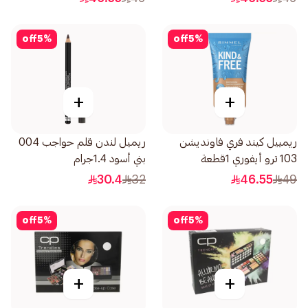
off
5
%
off
5
%
+
+
ريمييل كيند فري فاونديشن
ريميل لندن قلم حواجب 004
103 ترو أيفوري 1قطعة
بني أسود 1.4جرام
30.4
32
46.55
49
off
5
%
off
5
%
+
+