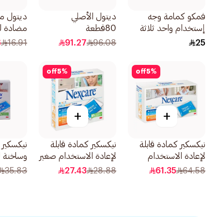
فمكو كمامة وجه
ديتول الأصلي
ديتول من
إستخدام واحد ثلاثة
80قطعة
مضادة لل
طبقات 50 قطعة
10 مناديل
6
16.91
91.27
96.08
25
off
5
%
off
5
%
+
+
نيكسكير كمادة قابلة
نيكسكير كمادة قابلة
نيكسكير 
لإعادة الاستخدام
لإعادة الاستخدام صغير
وساخنة للرق
1قطعة
1قطعة
35.83
27.43
28.88
61.35
64.58