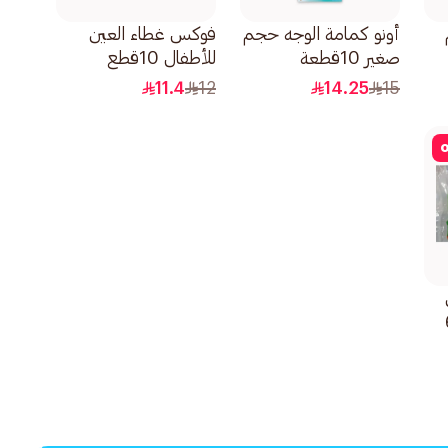
أونو كمامة الوجه حجم
فوكس غطاء العين
صغير 10قطعة
للأطفال 10قطع
11.4
12
14.25
15
o
برة 6