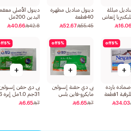
اديل مبللة
ديتول مناديل مطهرة
ديتول الأصلي معقم
بكتيريا إنعاش
40قطعة
اليدين 200مل
40.66
42.8
52.67
55.45
16.0
ff
5
%
off
5
%
off
5
%
+
+
+
ضمادة باردة
بي دي حقنة إنسولين
بى دى حقن إنسولين
بة 1قطعة
مايكرو-فاين بلس
31جم 1.0مل إ
0.5مل
مم 10قطعة
6.65
7
6.65
7
34.03