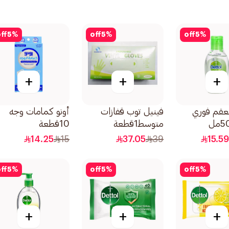
ff
5
%
off
5
%
off
5
%
+
+
+
عقم فوري
فينيل توب قفازات
أونو كمامات وجه
متوسط1قطعة
10قطعة
14.25
15
37.05
39
15.5
ff
5
%
off
5
%
off
5
%
+
+
+