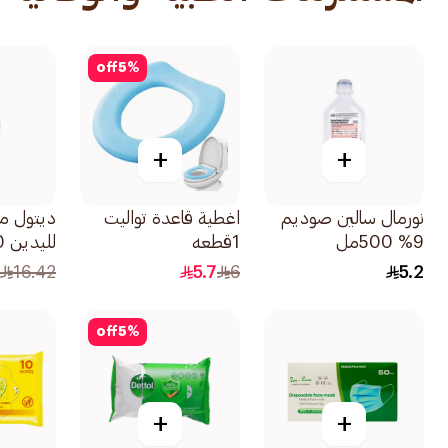
off
5
%
+
+
نورمال سالين صوديم
اغطية قاعدة تواليت
ديتول م
9% 500مل
1قطعه
لليدين 50مل
9
16.42
5.7
6
5.2
off
5
%
+
+