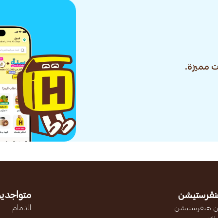
 مميزة.
نقرستيشن
متواجدين
 هنقرستيشن
الدمام