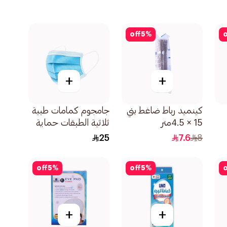
off
5
%
o
+
+
كينميد رباط ضاغط بني
جامجوم كمامات طبية
15 × 4.5متر
ثلاثية الطبقات حماية
عالية 50قطعة
25
7.6
8
off
5
%
off
5
%
o
+
+