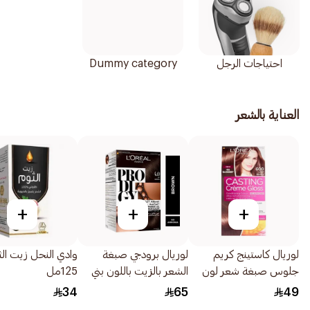
احتياجات الرجل
Dummy category
العناية بالشعر
+
+
+
لوريال كاستينج كريم
لوريال برودجي صبغة
وادي النحل زيت ال
جلوس صبغة شعر لون
الشعر بالزيت باللون بني
125مل
أشقر غامق رقم 600
4.0 1قطعة
34
65
49
1عبوة