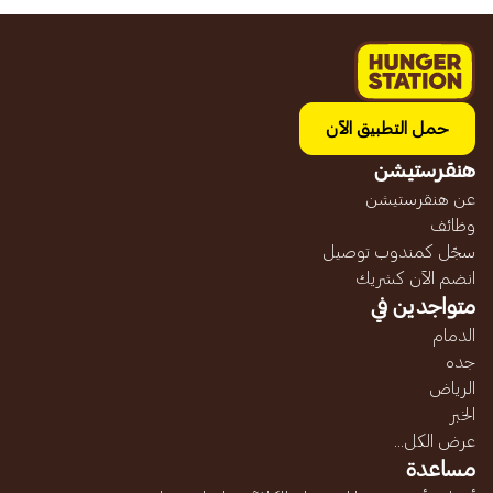
حمل التطبيق الآن
هنقرستيشن
عن هنقرستيشن
وظائف
سجّل كمندوب توصيل
انضم الآن كشريك
متواجدين في
الدمام
جده
الرياض
الخبر
عرض الكل...
مساعدة