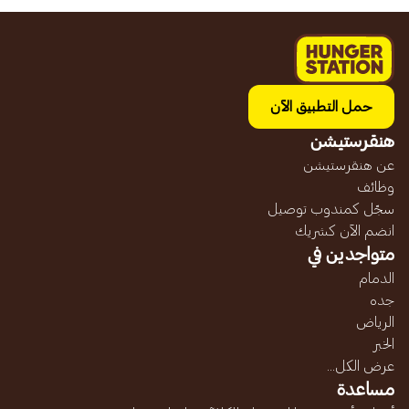
حمل التطبيق الآن
هنقرستيشن
عن هنقرستيشن
وظائف
سجّل كمندوب توصيل
انضم الآن كشريك
متواجدين في
الدمام
جده
الرياض
الخبر
عرض الكل...
مساعدة