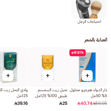
احتياجات الرجل
العناية بالشعر
off
31
%
+
+
+
دار الدواء هيرجرو محلول
نحيل زيت السمسم
وادي النحل زيت اللوز
5% 50مل
طبيعي 100% 125مل
125مل
39.16
25
40.74
59.05