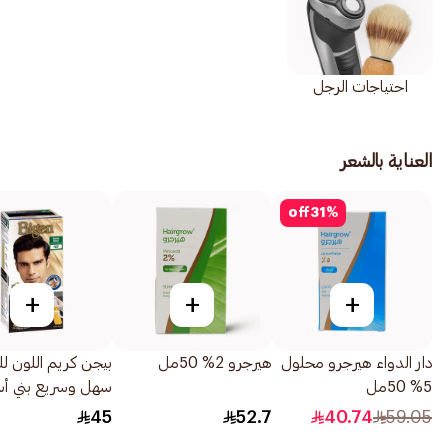
احتياجات الرجل
العناية بالشعر
off
31
%
+
+
+
دار الدواء هيرجرو محلول
هيرجرو 2% 50مل
بيجن كريم اللون لل
5% 50مل
سهل وسريع بني أس
102 80جرام
45
52.7
40.74
59.05