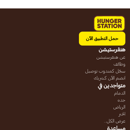
حمل التطبيق الآن
هنقرستيشن
عن هنقرستيشن
وظائف
سجّل كمندوب توصيل
انضم الآن كشريك
متواجدين في
الدمام
جده
الرياض
الخبر
عرض الكل...
مساعدة