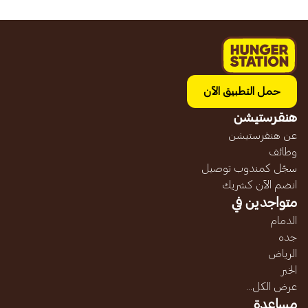
حمل التطبيق الآن
هنقرستيشن
عن هنقرستيشن
وظائف
سجّل كمندوب توصيل
انضم الآن كشريك
متواجدين في
الدمام
جده
الرياض
الخبر
عرض الكل...
مساعدة