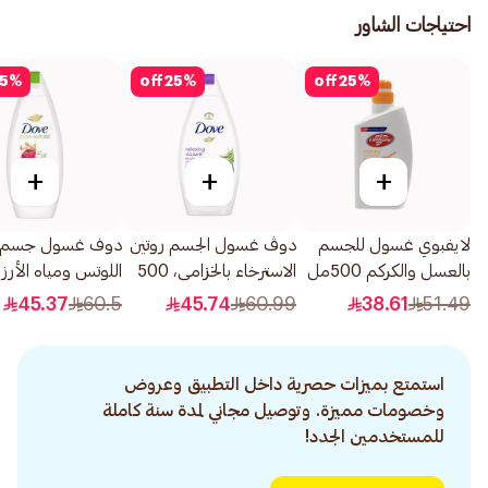
احتياجات الشاور
5
%
off
25
%
off
25
%
+
+
+
لايفبوي غسول للجسم
دوڤ غسول الجسم روتين
دوف غسول جسم ز
بالعسل والكركم 500مل
الاسترخاء بالخزامى، 500
اللوتس ومياه الأرز
مل
500مل
45.37
60.5
45.74
60.99
38.61
51.49
استمتع بميزات حصرية داخل التطبيق وعروض
وخصومات مميزة. وتوصيل مجاني لمدة سنة كاملة
للمستخدمين الجدد!