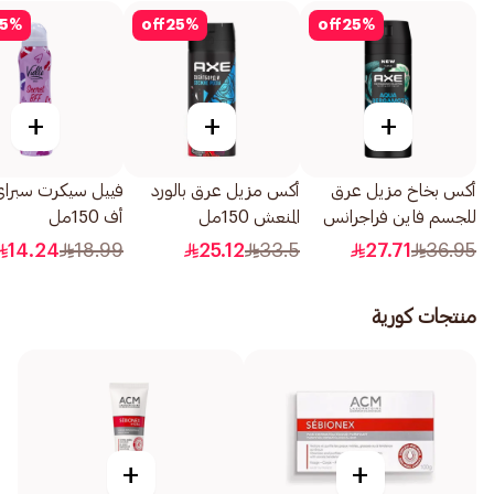
5
%
off
25
%
off
25
%
+
+
+
أكس بخاخ مزيل عرق
أكس مزيل عرق بالورد
فييل سيكرت سبراي
للجسم فاين فراجرانس
المنعش 150مل
أف 150مل
بريميوم أكوا برغموت
14.24
18.99
25.12
33.5
27.71
36.95
150مل
منتجات كورية
+
+