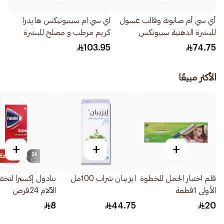
أي سي أم صابونة وقالب غسول
اي سي ام سيبيونيكس هايدرا
للبشرة الدهنية سبيونكس
كريم مرطب و مصلح للبشرة
100جرام
40مل
103.95
74.75
الأكثر مبيعًا
+
+
+
قلم اختبار الحمل للخطوة
ايزيبان شراب 100مل
بنادول إكسترا لتخ
الأولى 1قطعة
الآلام 24قرص
8
44.75
20