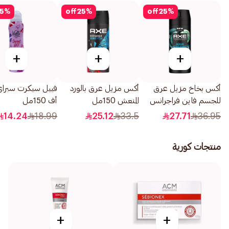
5
%
off
25
%
off
25
%
+
+
+
أكس بخاخ مزيل عرق
أكس مزيل عرق بالورد
فييل سيكرت سبراي
للجسم فاين فراجرانس
المنعش 150مل
أف 150مل
بريميوم أكوا برغموت
14.24
18.99
25.12
33.5
27.71
36.95
150مل
منتجات كورية
+
+