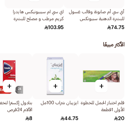
أي سي أم صابونة وقالب غسول
اي سي ام سيبيونيكس هايدرا
للبشرة الدهنية سبيونكس
كريم مرطب و مصلح للبشرة
100جرام
40مل
103.95
74.75
الأكثر مبيعًا
+
+
+
قلم اختبار الحمل للخطوة
ايزيبان شراب 100مل
بنادول إكسترا لتخ
الأولى 1قطعة
الآلام 24قرص
8
44.75
20