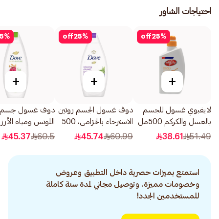
احتياجات الشاور
5
%
off
25
%
off
25
%
+
+
+
لايفبوي غسول للجسم
دوڤ غسول الجسم روتين
دوف غسول جسم ز
بالعسل والكركم 500مل
الاسترخاء بالخزامى، 500
اللوتس ومياه الأرز
مل
500مل
45.37
60.5
45.74
60.99
38.61
51.49
استمتع بميزات حصرية داخل التطبيق وعروض
وخصومات مميزة. وتوصيل مجاني لمدة سنة كاملة
للمستخدمين الجدد!