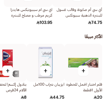
أي سي أم صابونة وقالب غسول
اي سي ام سيبيونيكس هايدرا
للبشرة الدهنية سبيونكس
كريم مرطب و مصلح للبشرة
100جرام
40مل
103.95
74.75
الأكثر مبيعًا
+
+
+
قلم اختبار الحمل للخطوة
ايزيبان شراب 100مل
بنادول إكسترا لتخ
الأولى 1قطعة
الآلام 24قرص
8
44.75
20