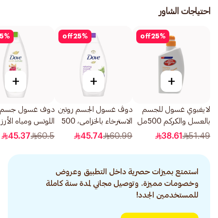
احتياجات الشاور
5
%
off
25
%
off
25
%
+
+
+
لايفبوي غسول للجسم
دوڤ غسول الجسم روتين
دوف غسول جسم ز
بالعسل والكركم 500مل
الاسترخاء بالخزامى، 500
اللوتس ومياه الأرز
مل
500مل
45.37
60.5
45.74
60.99
38.61
51.49
استمتع بميزات حصرية داخل التطبيق وعروض
وخصومات مميزة. وتوصيل مجاني لمدة سنة كاملة
للمستخدمين الجدد!