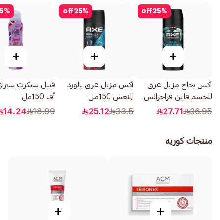
5
%
off
25
%
off
25
%
+
+
+
أكس بخاخ مزيل عرق
أكس مزيل عرق بالورد
فييل سيكرت سبراي
للجسم فاين فراجرانس
المنعش 150مل
أف 150مل
بريميوم أكوا برغموت
14.24
18.99
25.12
33.5
27.71
36.95
150مل
منتجات كورية
+
+