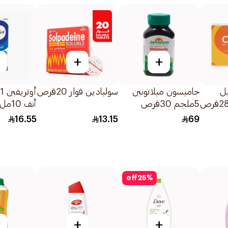
+
+
يل
جاميسون ميلاتونين
سولبادين فوار 20قرص
5ملجم 30قرص
أنف 10مل
16.55
13.15
69
off
25
%
+
+