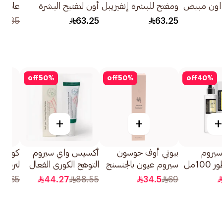
 اون مبيض
ومفتح للبشرة إنفيزيبل
أون لتفتيح البشرة
عامل 
ر 50مل
تاتش رول أون 50مل
وانتعاش كول بريز البارد
الشمس 25
05.85
63.25
63.25
1قطعة
off
50
%
off
50
%
off
40
%
+
+
+
يروم
بيوتي أوف جوسون
أكسيس واي سيروم
كوسرك
10مل
سيروم عيون بالجنسنج
التوهج الكوري الفعال
30مل
لتصحيح البقع الداكنة
جرام
04.65
44.27
88.55
34.5
69
1قطعة