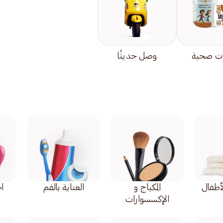
ت صحية
وصل حديثًا
أطفال
المكياج و
العناية بالفم
اح
الإكسسوارات