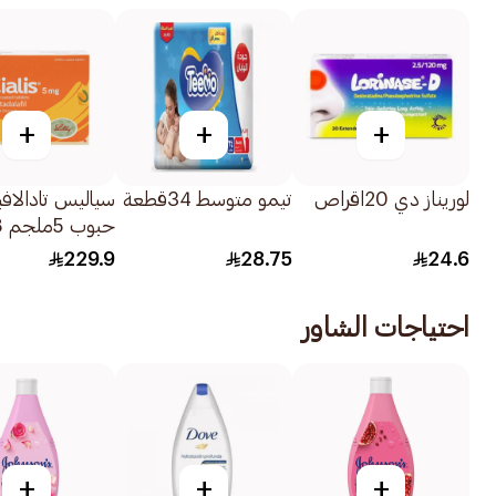
+
+
+
لوريناز دي 20اقراص
تيمو متوسط 34قطعة
سياليس تادالاف
حبوب 5ملجم 28قرص
229.9
28.75
24.6
احتياجات الشاور
+
+
+