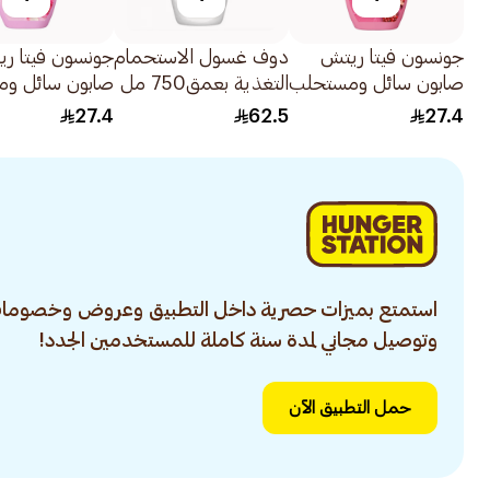
جونسون فيتا ريتش
دوف غسول الاستحمام
جونسون فيتا ر
صابون سائل ومستحلب
التغذية بعمق750 مل
صابون سائل و
للاستحمام بخلاصة
للاستحمام بنسي
27.4
62.5
27.4
الرمان 400مل
الورد 400مل
استمتع بميزات حصرية داخل التطبيق وعروض وخصومات
وتوصيل مجاني لمدة سنة كاملة للمستخدمين الجدد!
حمل التطبيق الآن