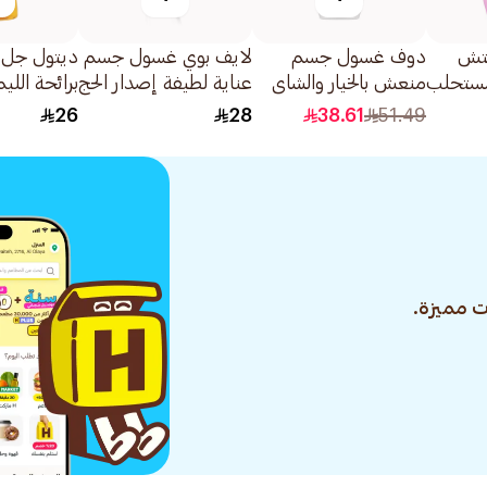
يتش
دوف غسول جسم
لايف بوي غسول جسم
ديتول جل 
مستحلب
منعش بالخيار والشاي
عناية لطيفة إصدار الحج
برائحة اللي
م ماء
الأخضر 500مل
300مل
البرتقال 500مل
26
28
38.61
51.49
 مميزة.