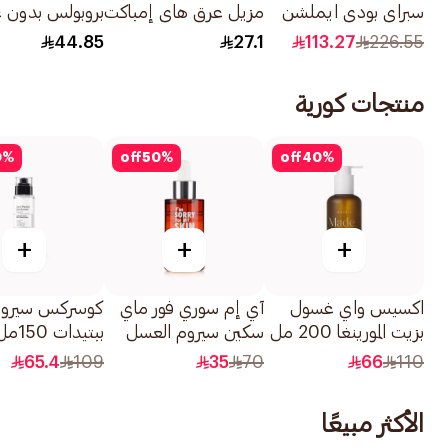
سبراي بودي ايملشن
مزيل عرق هاي إمباكت
بروبولس بدون 
اس بي اف
وورك آوت 150مل
50مل
44.85
27.1
113.27
226.55
50+200مل
منتجات كورية
0
%
off
50
%
off
40
%
+
+
+
اكسيس واي غسول
آي إم سوري فور ماي
بزيت المورينغا 200 مل
سكين سيروم العسل
ببتيدات 150مل
لتبييض البشرة 30مل
65.4
109
35
70
66
110
الأكثر مبيعًا