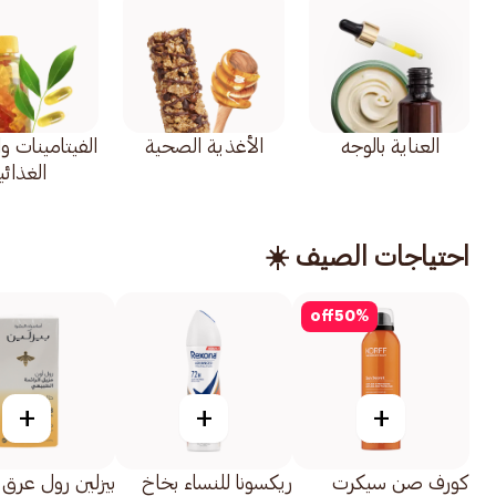
العناية بالوجه
الأغذية الصحية
الفيتامينات و
الغذائي
احتياجات الصيف ☀️
off
50
%
+
+
+
كورف صن سيكرت
ريكسونا للنساء بخاخ
بيزلين رول عرق