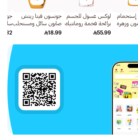
إستحمام
لوكس غسول للجسم
جونسون فيتا ريتش
جونسو
مون وزهرة
برائحة فخمة رومانتيك
صابون سائل ومستحلب
سائل ا
هيبيسكوس 700مل
للاستحمام بزبدة الكاكاو
والعسل
32
18.99
55.99
250مل
والشوفان 