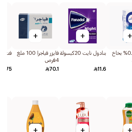
+
+
+
أوتريفين 0.1% بخاخ
بنادول نايت 20كبسولة
فايزر فياجرا 100 ملغ
فنتولين 
4قرص
18.75
70.1
11.6
+
+
+