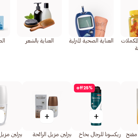
المكملات
العناية الصحية المنزلية
العناية بالشعر
ال
ة
off
25
%
+
+
 مفتح
ريكسونا للرجال بخاخ
بيزلين مزيل الرائحة
بيزلين مزيل